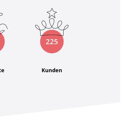
225
te
Kunden