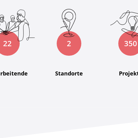
22
2
350
rbeitende
Standorte
Projek