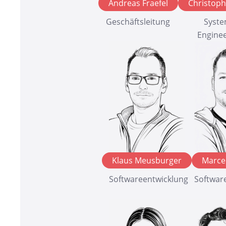
Andreas Fraefel
Christop
Geschäftsleitung
Syst
Engine
Klaus Meusburger
Marce
Softwareentwicklung
Softwar