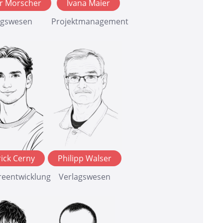
r Morscher
Ivana Maier
agswesen
Projektmanagement
rick Cerny
Philipp Walser
reentwicklung
Verlagswesen