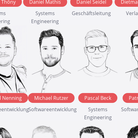
h Thöny
Daniel Mathis
Daniel Seidel
Dietma
ems
Systems
Geschäftsleitung
Verl
ering
Engineering
l Nenning
Michael Rutzer
Pascal Beck
Pat
eentwicklung
Softwareentwicklung
Systems
Softwa
Engineering